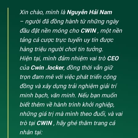
Thanh
Kênh hạn chế, xử lý
ví điện tử, hạn mức linh
toán
chậm
hoạt
Xin chào, mình là
Nguyễn Hải Nam
Live chat,
Thường chỉ email
– người đã đồng hành từ những ngày
Hỗ trợ
Zalo/Telegram, hỗ trợ
hoặc phản hồi
đầu đặt nền móng cho
CWIN
, một nền
tiếng Việt 24/7
chậm
tảng cá cược trực tuyến uy tín được
Nhờ những ưu điểm trên, cwin phù hợp với cả người
hàng triệu người chơi tin tưởng.
chơi giải trí nhỏ lẻ và những thành viên muốn gắn bó
Hiện tại, mình đảm nhiệm vai trò
CEO
lâu dài, tận dụng ưu đãi VIP và các chương trình đua
của
Cwin .locker
, đồng thời vẫn giữ
top có thưởng.
trọn đam mê với việc phát triển cộng
Định hướng phát triển dài hạn của cwin
đồng và xây dựng trải nghiệm giải trí
Cwin không chỉ dừng lại ở việc cung cấp trò chơi, mà
minh bạch, văn minh. Nếu bạn muốn
còn hướng tới xây dựng một hệ sinh thái giải trí an
biết thêm về hành trình khởi nghiệp,
toàn, minh bạch. Điều này thể hiện qua việc đầu tư
những giá trị mà mình theo đuổi, và vai
mạnh vào bảo mật dữ liệu, hợp tác với các nhà phát
trò tại
CWIN
, hãy ghé thăm trang cá
triển game có thương hiệu và cải thiện liên tục trải
nghiệm người dùng qua từng phiên bản giao diện mới.
nhân tại: