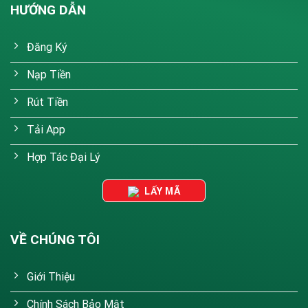
HƯỚNG DẪN
sách
Bảng thống kê kết quả chi tiết, hỗ trợ người chơi
Đăng Ký
phân tích
Nạp Tiền
Phòng chơi VIP riêng với hạn mức cao cho cao thủ
Rút Tiền
Giao diện casino cwin được tối ưu để hiển thị rõ ràng
tỷ lệ cược, thời gian đặt cược và lịch sử ván chơi, giúp
Tải App
người mới dễ làm quen, hạn chế nhầm lẫn khi thao tác.
Hợp Tác Đại Lý
LẤY MÃ
VỀ CHÚNG TÔI
Giới Thiệu
Chính Sách Bảo Mật
Ban choi casino truc tuyen tai cwin voi dealer that