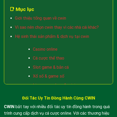
📑 Mục lục
Giới thiệu tổng quan về cwin
Vì sao nên chọn cwin thay vì các nhà cái khác?
Hệ sinh thái sản phẩm & dịch vụ tại cwin
Casino online
Cá cược thể thao
Slot game & bắn cá
Xổ số & game số
Live game show & mini game
Đối Tác Uy Tin Đồng Hành Cùng CWIN
Bảo mật, công bằng & trách nhiệm cá cược
CWIN
bắt tay với nhiều đối tác uy tín đồng hành trong quá
Hướng dẫn đăng ký tài khoản cwin
trình cung cấp dịch vụ cá cược online. Với các thương hiệu
Nạp tiền & rút tiền tại cwin