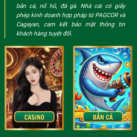
bắn cá, nổ hũ, đá gà. Nhà cái có giấy
phép kinh doanh hợp pháp từ PAGCOR và
Cagayan, cam kết bảo mật thông tin
khách hàng tuyệt đối.