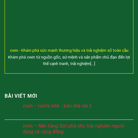
cwin - Khám phá sức mạnh thương hiệu và trải nghiệm số toàn cầu
Khám phá cwin từ nguồn gốc, sứ mệnh và sản phẩm chủ đạo đến lợi
thế cạnh tranh, trải nghiệm[...]
BÀI VIẾT MỚI
cwin – route 666 - kèo nhà cái 5
cwin – Nền tảng đột phá cho trải nghiệm người
dùng và cộng đồng