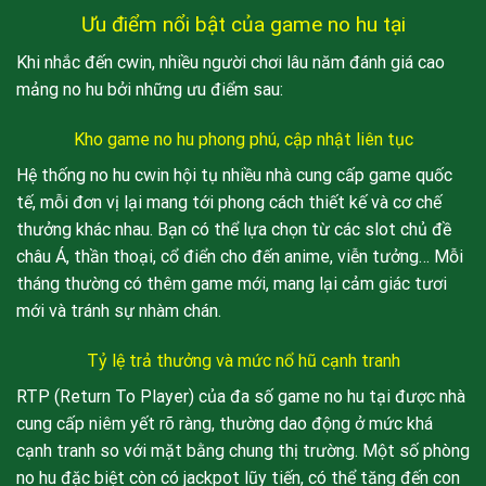
Ưu điểm nổi bật của game no hu tại
Khi nhắc đến cwin, nhiều người chơi lâu năm đánh giá cao
mảng no hu bởi những ưu điểm sau:
Kho game no hu phong phú, cập nhật liên tục
Hệ thống no hu cwin hội tụ nhiều nhà cung cấp game quốc
tế, mỗi đơn vị lại mang tới phong cách thiết kế và cơ chế
thưởng khác nhau. Bạn có thể lựa chọn từ các slot chủ đề
châu Á, thần thoại, cổ điển cho đến anime, viễn tưởng… Mỗi
tháng thường có thêm game mới, mang lại cảm giác tươi
mới và tránh sự nhàm chán.
Tỷ lệ trả thưởng và mức nổ hũ cạnh tranh
RTP (Return To Player) của đa số game no hu tại
được nhà
cung cấp niêm yết rõ ràng, thường dao động ở mức khá
cạnh tranh so với mặt bằng chung thị trường. Một số phòng
no hu đặc biệt còn có jackpot lũy tiến, có thể tăng đến con