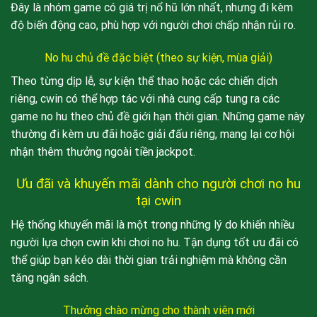
Đây là nhóm game có giá trị nổ hũ lớn nhất, nhưng đi kèm
độ biến động cao, phù hợp với người chơi chấp nhận rủi ro.
No hu chủ đề đặc biệt (theo sự kiện, mùa giải)
Theo từng dịp lễ, sự kiện thể thao hoặc các chiến dịch
riêng, cwin có thể hợp tác với nhà cung cấp tung ra các
game no hu theo chủ đề giới hạn thời gian. Những game này
thường đi kèm ưu đãi hoặc giải đấu riêng, mang lại cơ hội
nhận thêm thưởng ngoài tiền jackpot.
Ưu đãi và khuyến mãi dành cho người chơi no hu
tại cwin
Hệ thống khuyến mãi là một trong những lý do khiến nhiều
người lựa chọn cwin khi chơi no hu. Tận dụng tốt ưu đãi có
thể giúp bạn kéo dài thời gian trải nghiệm mà không cần
tăng ngân sách.
Thưởng chào mừng cho thành viên mới