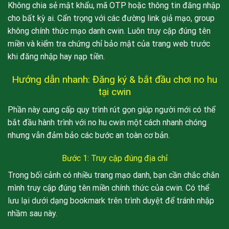
Không chia sẻ mật khẩu, mã OTP hoặc thông tin đăng nhập
cho bất kỳ ai. Cẩn trọng với các đường link giả mạo, group
không chính thức mạo danh cwin. Luôn truy cập đúng tên
miền và kiểm tra chứng chỉ bảo mật của trang web trước
khi đăng nhập hay nạp tiền.
Hướng dẫn nhanh: Đăng ký & bắt đầu chơi no hu
tại cwin
Phần này cung cấp quy trình rút gọn giúp người mới có thể
bắt đầu hành trình với no hu cwin một cách nhanh chóng
nhưng vẫn đảm bảo các bước an toàn cơ bản.
Bước 1: Truy cập đúng địa chỉ
Trong bối cảnh có nhiều trang mạo danh, bạn cần chắc chắn
mình truy cập đúng tên miền chính thức của cwin. Có thể
lưu lại dưới dạng bookmark trên trình duyệt để tránh nhập
nhầm sau này.