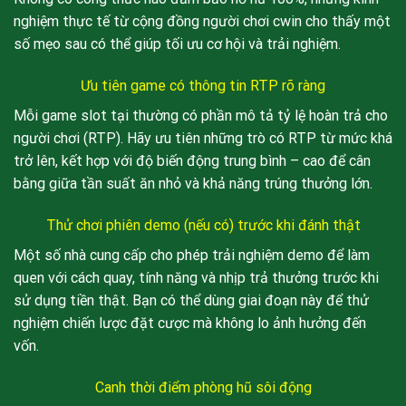
nghiệm thực tế từ cộng đồng người chơi cwin cho thấy một
số mẹo sau có thể giúp tối ưu cơ hội và trải nghiệm.
Ưu tiên game có thông tin RTP rõ ràng
Mỗi game slot tại
thường có phần mô tả tỷ lệ hoàn trả cho
người chơi (RTP). Hãy ưu tiên những trò có RTP từ mức khá
trở lên, kết hợp với độ biến động trung bình – cao để cân
bằng giữa tần suất ăn nhỏ và khả năng trúng thưởng lớn.
Thử chơi phiên demo (nếu có) trước khi đánh thật
Một số nhà cung cấp cho phép trải nghiệm demo để làm
quen với cách quay, tính năng và nhịp trả thưởng trước khi
sử dụng tiền thật. Bạn có thể dùng giai đoạn này để thử
nghiệm chiến lược đặt cược mà không lo ảnh hưởng đến
vốn.
Canh thời điểm phòng hũ sôi động