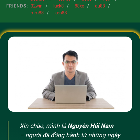
FRIENDS:
32win
luck8
88xx
au88
mm88
ken88
Xin chào, mình là
Nguyễn Hải Nam
– người đã đồng hành từ những ngày