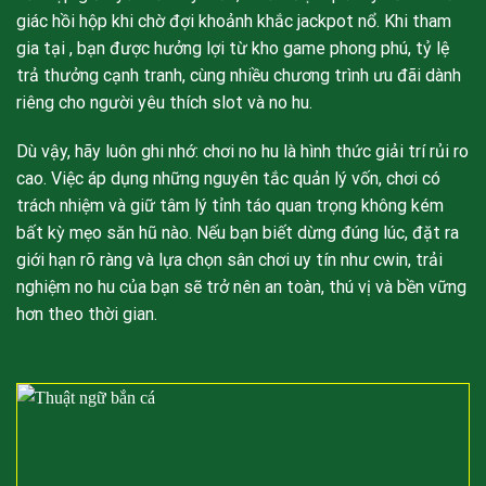
giác hồi hộp khi chờ đợi khoảnh khắc jackpot nổ. Khi tham
gia tại
, bạn được hưởng lợi từ kho game phong phú, tỷ lệ
trả thưởng cạnh tranh, cùng nhiều chương trình ưu đãi dành
riêng cho người yêu thích slot và no hu.
Dù vậy, hãy luôn ghi nhớ: chơi no hu là hình thức giải trí rủi ro
cao. Việc áp dụng những nguyên tắc quản lý vốn, chơi có
trách nhiệm và giữ tâm lý tỉnh táo quan trọng không kém
bất kỳ mẹo săn hũ nào. Nếu bạn biết dừng đúng lúc, đặt ra
giới hạn rõ ràng và lựa chọn sân chơi uy tín như cwin, trải
nghiệm no hu của bạn sẽ trở nên an toàn, thú vị và bền vững
hơn theo thời gian.