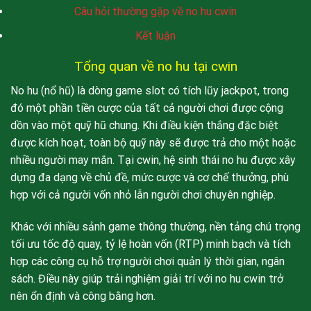
Câu hỏi thường gặp về no hu cwin
Kết luận
Tổng quan về no hu tại cwin
No hu (nổ hũ) là dòng game slot có tích lũy jackpot, trong
đó một phần tiền cược của tất cả người chơi được cộng
dồn vào một quỹ hũ chung. Khi điều kiện thắng đặc biệt
được kích hoạt, toàn bộ quỹ này sẽ được trả cho một hoặc
nhiều người may mắn. Tại cwin, hệ sinh thái no hu được xây
dựng đa dạng về chủ đề, mức cược và cơ chế thưởng, phù
hợp với cả người vốn nhỏ lẫn người chơi chuyên nghiệp.
Khác với nhiều sảnh game thông thường, nền tảng
chú trọng
tối ưu tốc độ quay, tỷ lệ hoàn vốn (RTP) minh bạch và tích
hợp các công cụ hỗ trợ người chơi quản lý thời gian, ngân
sách. Điều này giúp trải nghiệm giải trí với no hu cwin trở
nên ổn định và công bằng hơn.