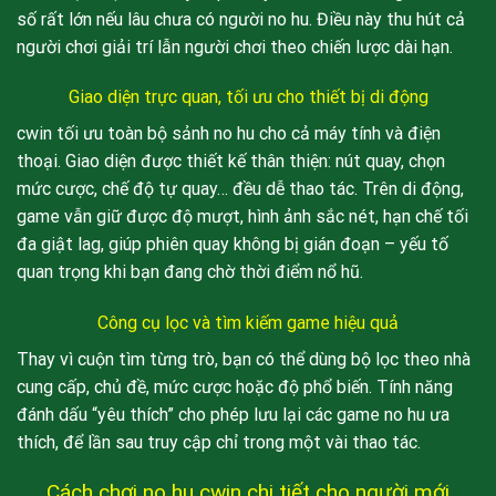
số rất lớn nếu lâu chưa có người no hu. Điều này thu hút cả
người chơi giải trí lẫn người chơi theo chiến lược dài hạn.
Giao diện trực quan, tối ưu cho thiết bị di động
cwin tối ưu toàn bộ sảnh no hu cho cả máy tính và điện
thoại. Giao diện được thiết kế thân thiện: nút quay, chọn
mức cược, chế độ tự quay… đều dễ thao tác. Trên di động,
game vẫn giữ được độ mượt, hình ảnh sắc nét, hạn chế tối
đa giật lag, giúp phiên quay không bị gián đoạn – yếu tố
quan trọng khi bạn đang chờ thời điểm nổ hũ.
Công cụ lọc và tìm kiếm game hiệu quả
Thay vì cuộn tìm từng trò, bạn có thể dùng bộ lọc theo nhà
cung cấp, chủ đề, mức cược hoặc độ phổ biến. Tính năng
đánh dấu “yêu thích” cho phép lưu lại các game no hu ưa
thích, để lần sau truy cập chỉ trong một vài thao tác.
Cách chơi no hu cwin chi tiết cho người mới