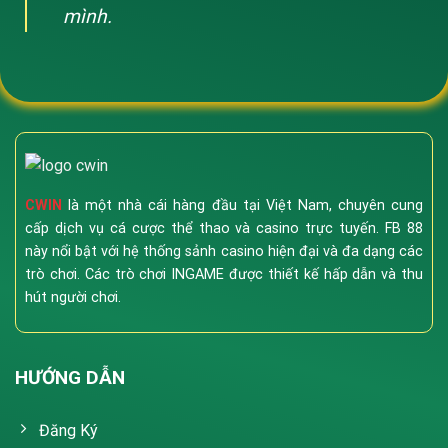
mình.
CWIN
là một nhà cái hàng đầu tại Việt Nam, chuyên cung
cấp dịch vụ cá cược thể thao và casino trực tuyến. FB 88
này nổi bật với hệ thống sảnh casino hiện đại và đa dạng các
trò chơi. Các trò chơi INGAME được thiết kế hấp dẫn và thu
hút người chơi.
HƯỚNG DẪN
Đăng Ký