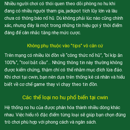
Nhiều người chơi có thói quen theo dõi phòng no hu khi
đang có nhiều người tham gia, jackpot tích lũy lớn và lâu
chưa có thông báo nổ hũ. Dù không phải lúc nào cũng chính
xác, nhưng đây là một trong những tín hiệu gợi ý thời điểm
đáng để cân nhắc tăng nhẹ mức cược.
Không phụ thuộc vào "tips" vô căn cứ
Trên mạng có nhiều lời đồn về “công thức nổ hũ”, “bí kíp ăn
100%”, “tool bắt cầu”… Những thông tin này thường không
được kiểm chứng, thậm chí có thể nhằm mục đích lừa đảo.
Khi chơi tại cwin, bạn nên dựa trên thống kê cá nhân và hiểu
biết về cơ chế game thay vì chạy theo tin đồn.
Các thể loại no hu phổ biến tại cwin
Hệ thống no hu của
được phân hóa thành nhiều dòng khác
nhau. Việc hiểu rõ đặc điểm từng loại sẽ giúp bạn chọn đúng
trò chơi phù hợp với phong cách và ngân sách.