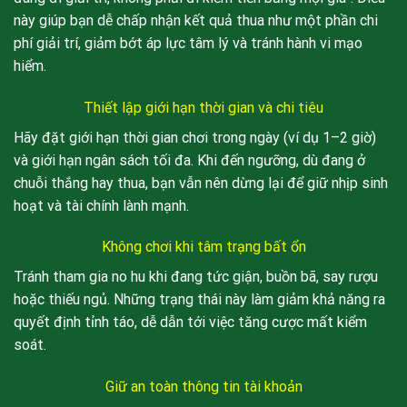
này giúp bạn dễ chấp nhận kết quả thua như một phần chi
phí giải trí, giảm bớt áp lực tâm lý và tránh hành vi mạo
hiểm.
Thiết lập giới hạn thời gian và chi tiêu
Hãy đặt giới hạn thời gian chơi trong ngày (ví dụ 1–2 giờ)
và giới hạn ngân sách tối đa. Khi đến ngưỡng, dù đang ở
chuỗi thắng hay thua, bạn vẫn nên dừng lại để giữ nhịp sinh
hoạt và tài chính lành mạnh.
Không chơi khi tâm trạng bất ổn
Tránh tham gia no hu khi đang tức giận, buồn bã, say rượu
hoặc thiếu ngủ. Những trạng thái này làm giảm khả năng ra
quyết định tỉnh táo, dễ dẫn tới việc tăng cược mất kiểm
soát.
Giữ an toàn thông tin tài khoản