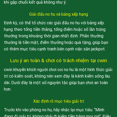
khi gặp chuỗi kết quả không như ý.
Giải đấu no hu và bảng xếp hạng
Định kỳ,
có thể tổ chức các giải đấu no hu với bảng xếp
hạng theo tổng tiền thắng, tổng điểm hoặc số lần trúng
thưởng trong khoảng thời gian nhất định. Phần thưởng
thường là tiền mặt, điểm thưởng hoặc quà tặng, giúp bạn
có thêm mục tiêu cạnh tranh bên cạnh việc săn jackpot.
Lưu ý an toàn & chơi có trách nhiệm tại cwin
cwin khuyến khích người chơi coi no hu là một hình thức giải
trí có kiểm soát, không nên xem đây là kênh kiếm sống lâu
dài. Dưới đây là một số nguyên tắc giúp bạn chơi an toàn
hơn.
Xác định rõ mục tiêu giải trí
Trước khi vào phòng no hu, hãy nhắc lại mục tiêu: “Mình
đang đi giải trí, không phải đi kiếm tiền bằng mọi giá”. Điều