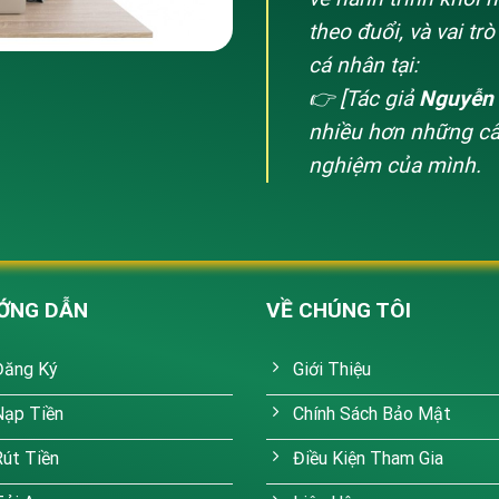
theo đuổi, và vai trò
cá nhân tại:
👉 [Tác giả
Nguyễn
nhiều hơn những câu
nghiệm của mình.
ỚNG DẪN
VỀ CHÚNG TÔI
Đăng Ký
Giới Thiệu
Nạp Tiền
Chính Sách Bảo Mật
Rút Tiền
Điều Kiện Tham Gia