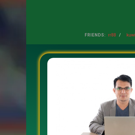
FRIENDS:
rr88
kuw