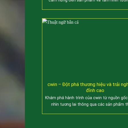
cảm hứng đến sản phẩm và tầm nhìn tương l
cwin – Đột phá thương hiệu và trải ng
đỉnh cao
Khám phá hành trình của cwin từ nguồn gố
nhìn tương lai thông qua các sản phẩm thiế