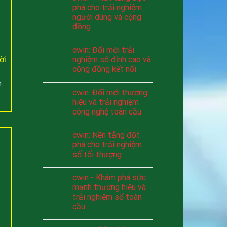
phá cho trải nghiệm
người dùng và cộng
đồng
cwin: Đổi mới trải
nghiệm số đỉnh cao và
ời
cộng đồng kết nối
n
cwin: Đổi mới thương
hiệu và trải nghiệm
công nghệ toàn cầu
cwin: Nền tảng đột
phá cho trải nghiệm
số tối thượng
cwin - Khám phá sức
mạnh thương hiệu và
trải nghiệm số toàn
cầu