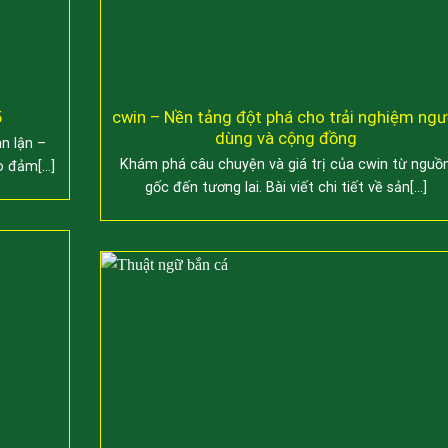
5
cwin – Nền tảng đột phá cho trải nghiệm ngư
dùng và cộng đồng
n lận –
Khám phá câu chuyện và giá trị của cwin từ nguồ
 đảm[...]
gốc đến tương lai. Bài viết chi tiết về sản[...]