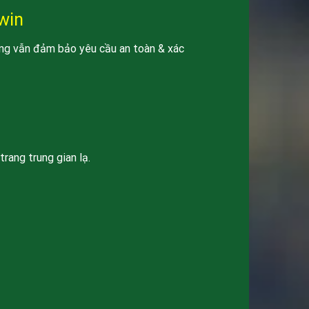
win
hưng vẫn đảm bảo yêu cầu an toàn & xác
rang trung gian lạ.