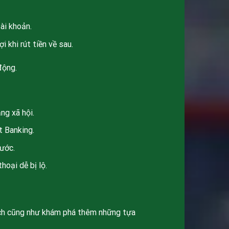
ài khoản.
 khi rút tiền về sau.
động.
ng xã hội.
t Banking.
bước.
hoại dễ bị lộ.
hích cũng như khám phá thêm những tựa