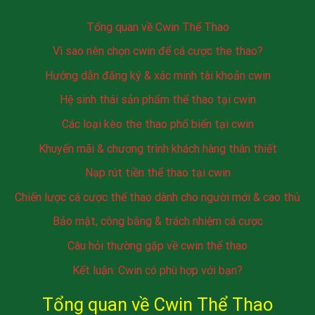
Tổng quan về Cwin Thể Thao
Vì sao nên chọn cwin để cá cược the thao?
Hướng dẫn đăng ký & xác minh tài khoản cwin
Hệ sinh thái sản phẩm thể thao tại cwin
Các loại kèo the thao phổ biến tại cwin
Khuyến mãi & chương trình khách hàng thân thiết
Nạp rút tiền thể thao tại cwin
Chiến lược cá cược thể thao dành cho người mới & cao thủ
Bảo mật, công bằng & trách nhiệm cá cược
Câu hỏi thường gặp về cwin thể thao
Kết luận: Cwin có phù hợp với bạn?
Tổng quan về Cwin Thể Thao