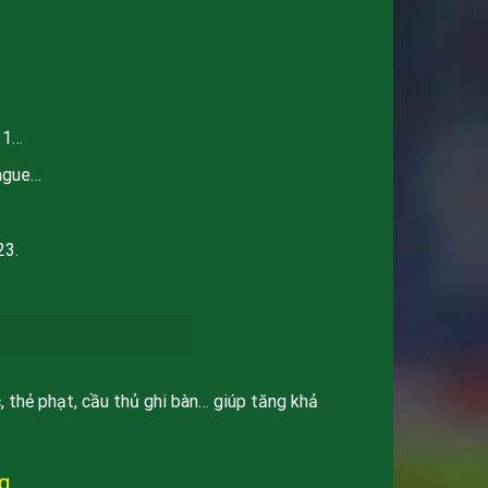
 1…
eague…
23.
, thẻ phạt, cầu thủ ghi bàn… giúp tăng khả
g