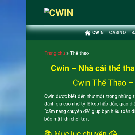
Skip
to
content
CWIN
CASINO
B
Trang chủ
»
Thể thao
Cwin – Nhà cái thể tha
Cwin Thể Thao –
Cwin được biết đến như một trong những th
đánh giá cao nhờ tỷ lệ kèo hấp dẫn, giao d
“cẩm nang chuyên đề” giúp bạn hiểu toàn di
bảo mật khi chơi tại
.
📚 Mục lục chuyên đề