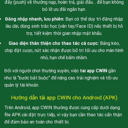
đẩy (push) về thưởng nạp, hoàn trả, giải đấu… để bạn không
bỏ lỡ ưu đãi ngắn hạn.
Đăng nhập nhanh, lưu phiên:
Bạn có thể duy trì đăng nhập
lâu dài, dùng sinh trắc học (vân tay/Face ID) nếu thiết bị hỗ
trợ, tiết kiệm thời gian nhập mật khẩu.
Giao diện thân thiện cho thao tác cá cược:
Bảng kèo,
chip đặt cược, nút xác nhận được bố trí tối ưu cho màn hình
nhỏ, hạn chế bấm nhầm.
Đối với người chơi thường xuyên, việc
tai app CWIN
gần
như là “bước bắt buộc” để nâng cao trải nghiệm và tối ưu
quản lý tài khoản.
Hướng dẫn tải app CWIN cho Android (APK)
Trên Android, app CWIN thường được cung cấp dưới dạng
file APK cài đặt trực tiếp, vì vậy bạn cần thao tác cẩn thận
để đảm bảo an toàn cho thiết bị.