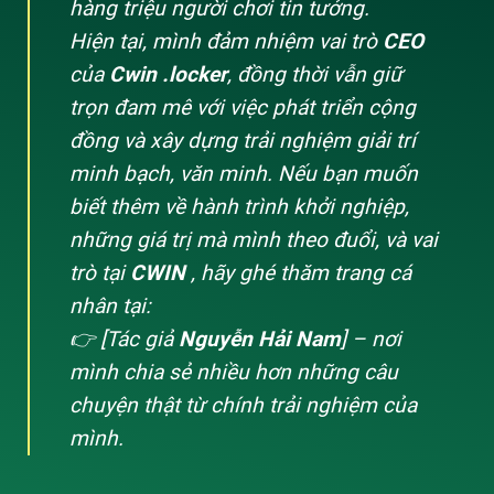
hàng triệu người chơi tin tưởng.
Hiện tại, mình đảm nhiệm vai trò
CEO
của
Cwin .locker
, đồng thời vẫn giữ
trọn đam mê với việc phát triển cộng
đồng và xây dựng trải nghiệm giải trí
minh bạch, văn minh. Nếu bạn muốn
biết thêm về hành trình khởi nghiệp,
những giá trị mà mình theo đuổi, và vai
trò tại
CWIN
, hãy ghé thăm trang cá
nhân tại:
👉 [Tác giả
Nguyễn Hải Nam
] – nơi
mình chia sẻ nhiều hơn những câu
chuyện thật từ chính trải nghiệm của
mình.