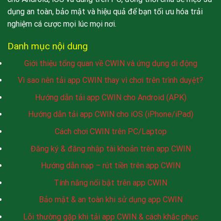
dụng an toàn, bảo mật và hiệu quả để bạn tối ưu hóa trải
nghiệm cá cược mọi lúc mọi nơi.
Danh mục nội dung
Giới thiệu tổng quan về CWIN và ứng dụng di động
Vì sao nên tải app CWIN thay vì chơi trên trình duyệt?
Hướng dẫn tải app CWIN cho Android (APK)
Hướng dẫn tải app CWIN cho iOS (iPhone/iPad)
Cách chơi CWIN trên PC/Laptop
Đăng ký & đăng nhập tài khoản trên app CWIN
Hướng dẫn nạp – rút tiền trên app CWIN
Tính năng nổi bật trên app CWIN
Bảo mật & an toàn khi sử dụng app CWIN
Lỗi thường gặp khi tải app CWIN & cách khắc phục