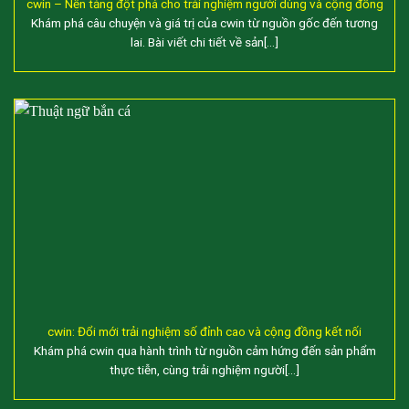
cwin – Nền tảng đột phá cho trải nghiệm người dùng và cộng đồng
Khám phá câu chuyện và giá trị của cwin từ nguồn gốc đến tương
lai. Bài viết chi tiết về sản[...]
cwin: Đổi mới trải nghiệm số đỉnh cao và cộng đồng kết nối
Khám phá cwin qua hành trình từ nguồn cảm hứng đến sản phẩm
thực tiễn, cùng trải nghiệm người[...]