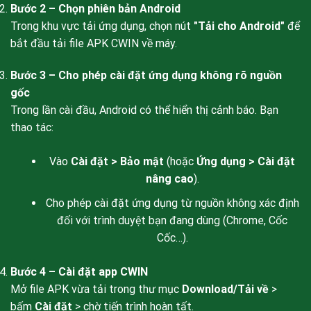
Bước 2 – Chọn phiên bản Android
Trong khu vực tải ứng dụng, chọn nút
"Tải cho Android"
để
bắt đầu tải file APK CWIN về máy.
Bước 3 – Cho phép cài đặt ứng dụng không rõ nguồn
gốc
Trong lần cài đầu, Android có thể hiển thị cảnh báo. Bạn
thao tác:
Vào
Cài đặt > Bảo mật
(hoặc
Ứng dụng > Cài đặt
nâng cao
).
Cho phép cài đặt ứng dụng từ nguồn không xác định
đối với trình duyệt bạn đang dùng (Chrome, Cốc
Cốc…).
Bước 4 – Cài đặt app CWIN
Mở file APK vừa tải trong thư mục
Download/Tải về
>
bấm
Cài đặt
> chờ tiến trình hoàn tất.