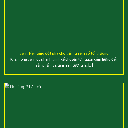
cwin: Nền tảng đột phá cho trải nghiệm số tối thượng
Khám phá cwin qua hành trình kể chuyện từ nguồn cảm hứng đến
sản phẩm và tầm nhìn tương lai.[...]