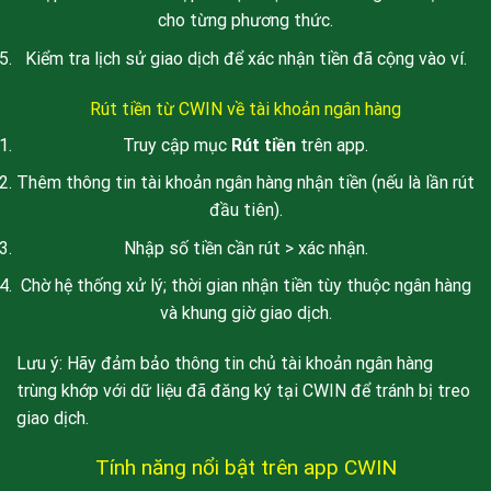
cho từng phương thức.
Kiểm tra lịch sử giao dịch để xác nhận tiền đã cộng vào ví.
Rút tiền từ CWIN về tài khoản ngân hàng
Truy cập mục
Rút tiền
trên app.
Thêm thông tin tài khoản ngân hàng nhận tiền (nếu là lần rút
đầu tiên).
Nhập số tiền cần rút > xác nhận.
Chờ hệ thống xử lý; thời gian nhận tiền tùy thuộc ngân hàng
và khung giờ giao dịch.
Lưu ý: Hãy đảm bảo thông tin chủ tài khoản ngân hàng
trùng khớp với dữ liệu đã đăng ký tại CWIN để tránh bị treo
giao dịch.
Tính năng nổi bật trên app CWIN