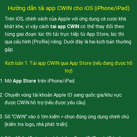
Hướng dẫn tải app CWIN cho iOS (iPhone/iPad)
Trên iOS, chính sách của Apple với ứng dụng cá cược khá
khắt khe, vì vậy cách
tai app CWIN
có thể thay đổi theo
từng giai đoạn: lúc thì tải trực tiếp từ App Store, lúc thì
qua cấu hình (Profile) riêng. Dưới đây là hai kịch bản thường
gặp.
Kịch bản 1: Tải app CWIN qua App Store (nếu đang được hỗ
trợ)
Mở
App Store
trên iPhone/iPad.
Chuyển vùng tài khoản Apple ID sang quốc gia/khu vực
được CWIN hỗ trợ (nếu được yêu cầu).
Gõ "CWIN" vào ô tìm kiếm > chọn đúng ứng dụng chính chủ
(kiểm tra logo, nhà phát triển).