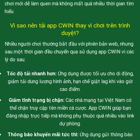
chơi mới dễ làm quen mà không mất quá nhiều thời gian tìm
hiểu.
Vì sao nên tải app CWIN thay vì chơi trên trình
duyệt?
Nhiều người chơi thường bắt đầu với phiên bản web, nhưng
sau một thời gian đều chuyển qua sử dụng app CWIN vì các
lý do sau:
Tốc độ tải nhanh hơn:
Ứng dụng được tối ưu cho di động,
giảm tải dung lượng hình ảnh, hạn chế giật lag khi vào giờ
cao điểm.
Giảm tình trạng bị chặn:
Các nhà mạng tại Việt Nam có
thể chặn truy cập tên miền cá cược. App CWIN giúp bạn
đăng nhập trực tiếp mà không phụ thuộc quá nhiều vào link
dự phòng.
Thông báo khuyến mãi tức thì:
Ứng dụng gửi thông báo