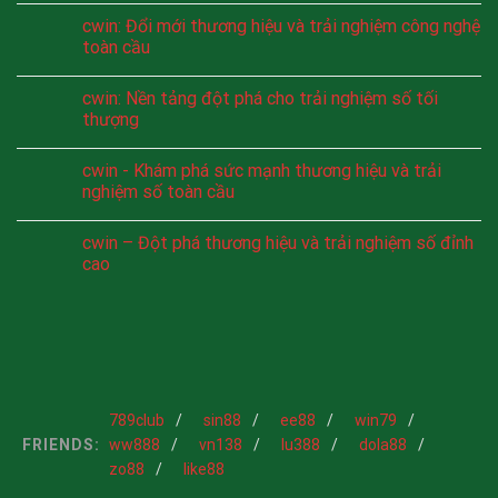
cwin: Đổi mới thương hiệu và trải nghiệm công nghệ
toàn cầu
cwin: Nền tảng đột phá cho trải nghiệm số tối
thượng
cwin - Khám phá sức mạnh thương hiệu và trải
nghiệm số toàn cầu
cwin – Đột phá thương hiệu và trải nghiệm số đỉnh
cao
789club
sin88
ee88
win79
FRIENDS:
ww888
vn138
lu388
dola88
zo88
like88