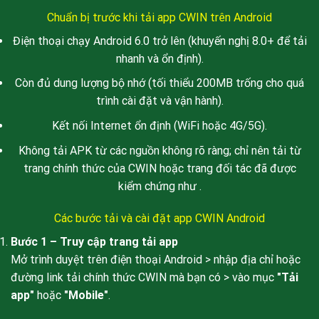
Chuẩn bị trước khi tải app CWIN trên Android
Điện thoại chạy Android 6.0 trở lên (khuyến nghị 8.0+ để tải
nhanh và ổn định).
Còn đủ dung lượng bộ nhớ (tối thiểu 200MB trống cho quá
trình cài đặt và vận hành).
Kết nối Internet ổn định (WiFi hoặc 4G/5G).
Không tải APK từ các nguồn không rõ ràng; chỉ nên tải từ
trang chính thức của CWIN hoặc trang đối tác đã được
kiểm chứng như
.
Các bước tải và cài đặt app CWIN Android
Bước 1 – Truy cập trang tải app
Mở trình duyệt trên điện thoại Android > nhập địa chỉ
hoặc
đường link tải chính thức CWIN mà bạn có > vào mục
"Tải
app"
hoặc
"Mobile"
.