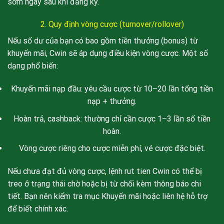
sớm ngay sau khi đăng ký.
2. Quy định vòng cược (turnover/rollover)
Nếu số dư của bạn có bao gồm tiền thưởng (bonus) từ
khuyến mãi, Cwin sẽ áp dụng điều kiện vòng cược. Một số
dạng phổ biến:
Khuyến mãi nạp đầu: yêu cầu cược từ 10–20 lần tổng tiền
nạp + thưởng.
Hoàn trả, cashback: thường chỉ cần cược 1–3 lần số tiền
hoàn.
Vòng cược riêng cho cược miễn phí, vé cược đặc biệt.
Nếu chưa đạt đủ vòng cược, lệnh rut tien Cwin có thể bị
treo ở trạng thái chờ hoặc bị từ chối kèm thông báo chi
tiết. Bạn nên kiểm tra mục Khuyến mãi hoặc liên hệ hỗ trợ
để biết chính xác.