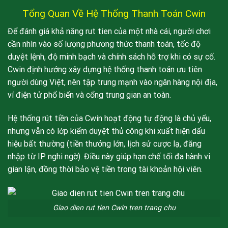
Tổng Quan Về Hệ Thống Thanh Toán Cwin
Để đánh giá khả năng rut tien của một nhà cái, người chơi
cần nhìn vào số lượng phương thức thanh toán, tốc độ
duyệt lệnh, độ minh bạch và chính sách hỗ trợ khi có sự cố.
Cwin định hướng xây dựng hệ thống thanh toán ưu tiên
người dùng Việt, nên tập trung mạnh vào ngân hàng nội địa,
ví điện tử phổ biến và cổng trung gian an toàn.
Hệ thống rút tiền của Cwin hoạt động tự động là chủ yếu,
nhưng vẫn có lớp kiểm duyệt thủ công khi xuất hiện dấu
hiệu bất thường (tiền thưởng lớn, lịch sử cược lạ, đăng
nhập từ IP nghi ngờ). Điều này giúp hạn chế tối đa hành vi
gian lận, đồng thời bảo vệ tiền trong tài khoản hội viên.
Giao dien rut tien Cwin tren trang chu