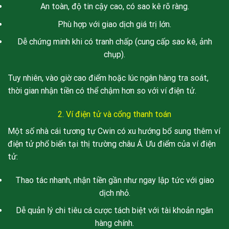
An toàn, độ tin cậy cao, có sao kê rõ ràng.
Phù hợp với giao dịch giá trị lớn.
Dễ chứng minh khi có tranh chấp (cung cấp sao kê, ảnh
chụp).
Tuy nhiên, vào giờ cao điểm hoặc lúc ngân hàng tra soát,
thời gian nhận tiền có thể chậm hơn so với ví điện tử.
2. Ví điện tử và cổng thanh toán
Một số nhà cái tương tự Cwin có xu hướng bổ sung thêm ví
điện tử phổ biến tại thị trường châu Á. Ưu điểm của ví điện
tử:
Thao tác nhanh, nhận tiền gần như ngay lập tức với giao
dịch nhỏ.
Dễ quản lý chi tiêu cá cược tách biệt với tài khoản ngân
hàng chính.