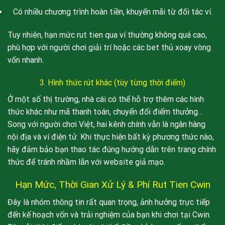
Có nhiều chương trình hoàn tiền, khuyến mãi từ đối tác ví.
Tuy nhiên, hạn mức rut tien qua ví thường không quá cao,
phù hợp với người chơi giải trí hoặc các bet thủ xoay vòng
vốn nhanh.
3. Hình thức rút khác (tùy từng thời điểm)
Ở một số thị trường, nhà cái có thể hỗ trợ thêm các hình
thức khác như mã thanh toán, chuyển đổi điểm thưởng…
Song với người chơi Việt, hai kênh chính vẫn là ngân hàng
nội địa và ví điện tử. Khi thực hiện bất kỳ phương thức nào,
hãy đảm bảo bạn thao tác đúng hướng dẫn trên trang chính
thức
để tránh nhầm lẫn với website giả mạo.
Hạn Mức, Thời Gian Xử Lý & Phí Rut Tien Cwin
Đây là nhóm thông tin rất quan trọng, ảnh hưởng trực tiếp
đến kế hoạch vốn và trải nghiệm của bạn khi chơi tại Cwin.