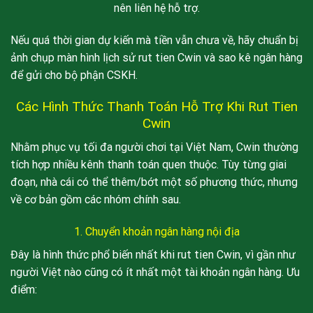
nên liên hệ hỗ trợ.
Nếu quá thời gian dự kiến mà tiền vẫn chưa về, hãy chuẩn bị
ảnh chụp màn hình lịch sử rut tien Cwin và sao kê ngân hàng
để gửi cho bộ phận CSKH.
Các Hình Thức Thanh Toán Hỗ Trợ Khi Rut Tien
Cwin
Nhằm phục vụ tối đa người chơi tại Việt Nam, Cwin thường
tích hợp nhiều kênh thanh toán quen thuộc. Tùy từng giai
đoạn, nhà cái có thể thêm/bớt một số phương thức, nhưng
về cơ bản gồm các nhóm chính sau.
1. Chuyển khoản ngân hàng nội địa
Đây là hình thức phổ biến nhất khi rut tien Cwin, vì gần như
người Việt nào cũng có ít nhất một tài khoản ngân hàng. Ưu
điểm: