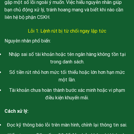
gặp một số lỗi ngoài ý muốn. Việc hiểu nguyên nhân giúp
bạn chủ động xử lý, tránh hoang mang và biết khi nào cần
liên hệ bộ phận CSKH.
Lỗi 1: Lệnh rút bị từ chối ngay lập tức
Nguyên nhân phổ biến:
Nhập sai số tài khoản hoặc tên ngân hàng không tồn tại
trong danh sách.
Số tiền rút nhỏ hơn mức tối thiểu hoặc lớn hơn hạn mức
một lần.
Tài khoản chưa hoàn thành bước xác minh hoặc vi phạm
điều kiện khuyến mãi.
Cách xử lý:
Đọc kỹ thông báo lỗi trên màn hình, chỉnh lại thông tin sai.