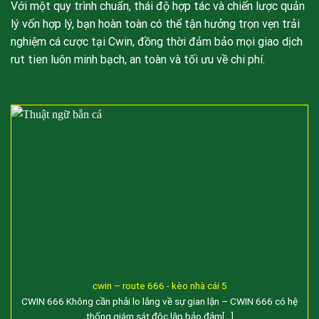
Với một quy trình chuẩn, thái độ hợp tác và chiến lược quản
lý vốn hợp lý, bạn hoàn toàn có thể tận hưởng trọn vẹn trải
nghiệm cá cược tại Cwin, đồng thời đảm bảo mọi giao dịch
rut tien luôn minh bạch, an toàn và tối ưu về chi phí.
cwin – route 666 - kèo nhà cái 5
CWIN 666 Không cần phải lo lắng về sự gian lận – CWIN 666 có hệ
thống giám sát độc lập bảo đảm[...]