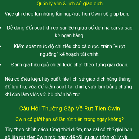
Quản lý vốn & lịch sử giao dịch
Việc ghi chép lại những lần nạp/rut tien Cwin sẽ giúp bạn:
Dễ dàng đối soát khi có sai lệch giữa số dư nhà cái và sao
kê ngân hàng.
Kiểm soát mức độ chi tiêu cho cá cược, tránh “vượt
ngưỡng” kế hoạch tài chính.
Đánh giá hiệu quả chiến lược chơi theo từng giai đoạn.
Nếu có điều kiện, hãy xuất file lịch sử giao dịch hàng tháng
để lưu trữ, vừa để kiểm soát tài chính, vừa làm bằng chứng
khi cần làm việc với bộ phận hỗ trợ.
Câu Hỏi Thường Gặp Về Rut Tien Cwin
Cwin có giới hạn số lần rút tiền trong ngày không?
Tùy theo chính sách từng thời điểm, nhà cái có thể giới hạn
số lần rut tien Cwin mỗi ngày để tối ưu quy trình xử lý và