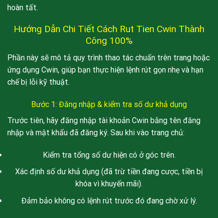
hoàn tất.
Hướng Dẫn Chi Tiết Cách Rut Tien Cwin Thành
Công 100%
Phần này sẽ mô tả quy trình thao tác chuẩn trên trang
hoặc
ứng dụng Cwin, giúp bạn thực hiện lệnh rút gọn nhẹ và hạn
chế bị lỗi kỹ thuật.
Bước 1: Đăng nhập & kiểm tra số dư khả dụng
Trước tiên, hãy đăng nhập tài khoản Cwin bằng tên đăng
nhập và mật khẩu đã đăng ký. Sau khi vào trang chủ:
Kiểm tra tổng số dư hiện có ở góc trên.
Xác định số dư khả dụng (đã trừ tiền đang cược, tiền bị
khóa vì khuyến mãi).
Đảm bảo không có lệnh rút trước đó đang chờ xử lý.