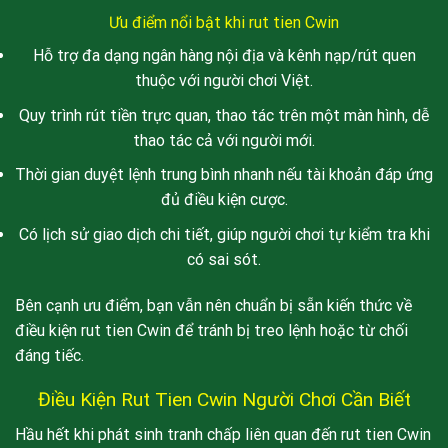
Ưu điểm nổi bật khi rut tien Cwin
Hỗ trợ đa dạng ngân hàng nội địa và kênh nạp/rút quen
thuộc với người chơi Việt.
Quy trình rút tiền trực quan, thao tác trên một màn hình, dễ
thao tác cả với người mới.
Thời gian duyệt lệnh trung bình nhanh nếu tài khoản đáp ứng
đủ điều kiện cược.
Có lịch sử giao dịch chi tiết, giúp người chơi tự kiểm tra khi
có sai sót.
Bên cạnh ưu điểm, bạn vẫn nên chuẩn bị sẵn kiến thức về
điều kiện rut tien Cwin để tránh bị treo lệnh hoặc từ chối
đáng tiếc.
Điều Kiện Rut Tien Cwin Người Chơi Cần Biết
Hầu hết khi phát sinh tranh chấp liên quan đến rut tien Cwin