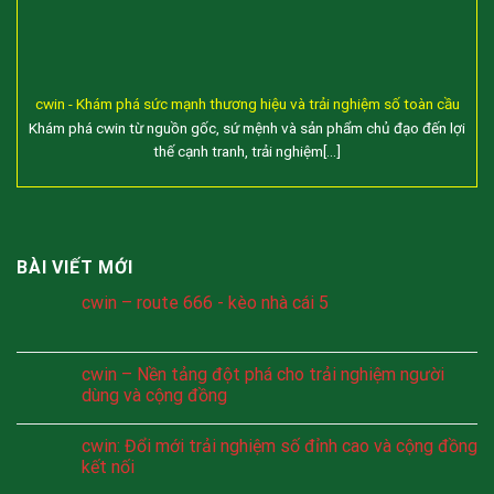
cwin - Khám phá sức mạnh thương hiệu và trải nghiệm số toàn cầu
Khám phá cwin từ nguồn gốc, sứ mệnh và sản phẩm chủ đạo đến lợi
thế cạnh tranh, trải nghiệm[...]
BÀI VIẾT MỚI
cwin – route 666 - kèo nhà cái 5
cwin – Nền tảng đột phá cho trải nghiệm người
dùng và cộng đồng
cwin: Đổi mới trải nghiệm số đỉnh cao và cộng đồng
kết nối