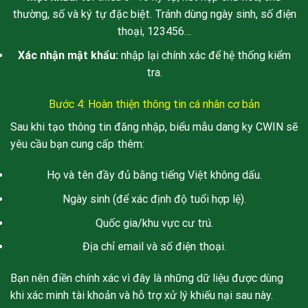
thường, số và ký tự đặc biệt. Tránh dùng ngày sinh, số điện
thoại, 123456…
Xác nhận mật khẩu:
nhập lại chính xác để hệ thống kiểm
tra.
Bước 4: Hoàn thiện thông tin cá nhân cơ bản
Sau khi tạo thông tin đăng nhập, biểu mẫu dang ky CWIN sẽ
yêu cầu bạn cung cấp thêm:
Họ và tên đầy đủ bằng tiếng Việt không dấu.
Ngày sinh (để xác định độ tuổi hợp lệ).
Quốc gia/khu vực cư trú.
Địa chỉ email và số điện thoại.
Bạn nên điền chính xác vì đây là những dữ liệu được dùng
khi xác minh tài khoản và hỗ trợ xử lý khiếu nại sau này.