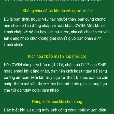
Không chia sẻ tài khoản với người khác
Dù là bạn thân, người yêu hay người thân, bạn cũng không
nên chia sẻ tên đăng nhập và mật khẩu CWIN. Một khi có
tranh chấp về số dư hay lịch sử cược, nhà cái chỉ căn cứ vào
lần đăng nhập chứ không giải quyết giúp bạn phân định
trách nhiệm.
Kích hoạt bảo mật 2 lớp (nếu có)
Nếu CWIN cho phép bảo mật 2FA, nhận mã OTP qua SMS
hoặc email khi đăng nhập, bạn nên kích hoạt ngay để tăng
cường an toàn. Mỗi lần truy cập từ thiết bị mới, bạn sẽ cần
nhập thêm mã xác thực – tuy hơi mất thời gian nhưng hạn
chế tối đa nguy cơ bị xâm nhập.
Đăng xuất sau khi chơi xong
Đặc biệt khi sử dụng máy tính công cộng hoặc mượn điện