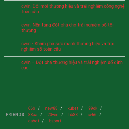
cwin: Đổi mới thương hiệu và trải nghiệm công nghệ
toàn cầu
cwin: Nền tảng đột phá cho trải nghiệm số tối
thượng
cwin - Khám phá sức mạnh thương hiệu và trải
nghiệm số toàn cầu
cwin – Đột phá thương hiệu và trải nghiệm số đỉnh
cao
66b
new88
kubet
99ok
FRIENDS:
88aa
23win
hb88
sv66
dabet
bsport