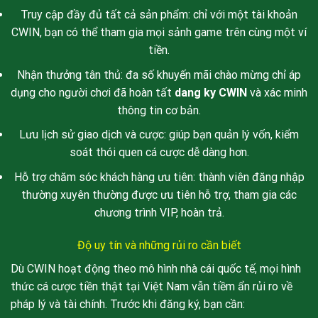
Truy cập đầy đủ tất cả sản phẩm: chỉ với một tài khoản
CWIN, bạn có thể tham gia mọi sảnh game trên cùng một ví
tiền.
Nhận thưởng tân thủ: đa số khuyến mãi chào mừng chỉ áp
dụng cho người chơi đã hoàn tất
dang ky CWIN
và xác minh
thông tin cơ bản.
Lưu lịch sử giao dịch và cược: giúp bạn quản lý vốn, kiểm
soát thói quen cá cược dễ dàng hơn.
Hỗ trợ chăm sóc khách hàng ưu tiên: thành viên đăng nhập
thường xuyên thường được ưu tiên hỗ trợ, tham gia các
chương trình VIP, hoàn trả.
Độ uy tín và những rủi ro cần biết
Dù CWIN hoạt động theo mô hình nhà cái quốc tế, mọi hình
thức cá cược tiền thật tại Việt Nam vẫn tiềm ẩn rủi ro về
pháp lý và tài chính. Trước khi đăng ký, bạn cần: