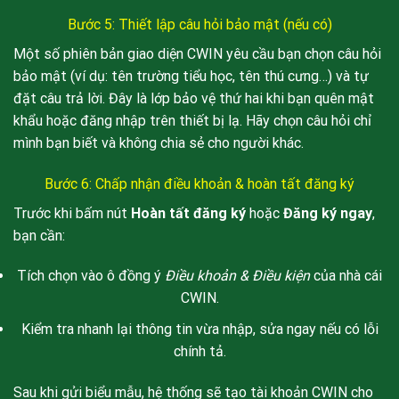
Bước 5: Thiết lập câu hỏi bảo mật (nếu có)
Một số phiên bản giao diện CWIN yêu cầu bạn chọn câu hỏi
bảo mật (ví dụ: tên trường tiểu học, tên thú cưng…) và tự
đặt câu trả lời. Đây là lớp bảo vệ thứ hai khi bạn quên mật
khẩu hoặc đăng nhập trên thiết bị lạ. Hãy chọn câu hỏi chỉ
mình bạn biết và không chia sẻ cho người khác.
Bước 6: Chấp nhận điều khoản & hoàn tất đăng ký
Trước khi bấm nút
Hoàn tất đăng ký
hoặc
Đăng ký ngay
,
bạn cần:
Tích chọn vào ô đồng ý
Điều khoản & Điều kiện
của nhà cái
CWIN.
Kiểm tra nhanh lại thông tin vừa nhập, sửa ngay nếu có lỗi
chính tả.
Sau khi gửi biểu mẫu, hệ thống sẽ tạo tài khoản CWIN cho