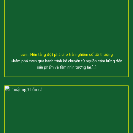
cwin: Nền tảng đột phá cho trải nghiệm số tối thượng
Khám phá cwin qua hành trình kể chuyện từ nguồn cảm hứng đến
sản phẩm và tầm nhìn tương lai.[...]