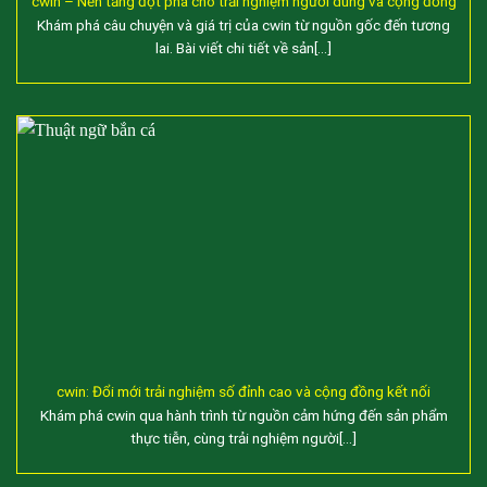
cwin – Nền tảng đột phá cho trải nghiệm người dùng và cộng đồng
Khám phá câu chuyện và giá trị của cwin từ nguồn gốc đến tương
lai. Bài viết chi tiết về sản[...]
cwin: Đổi mới trải nghiệm số đỉnh cao và cộng đồng kết nối
Khám phá cwin qua hành trình từ nguồn cảm hứng đến sản phẩm
thực tiễn, cùng trải nghiệm người[...]