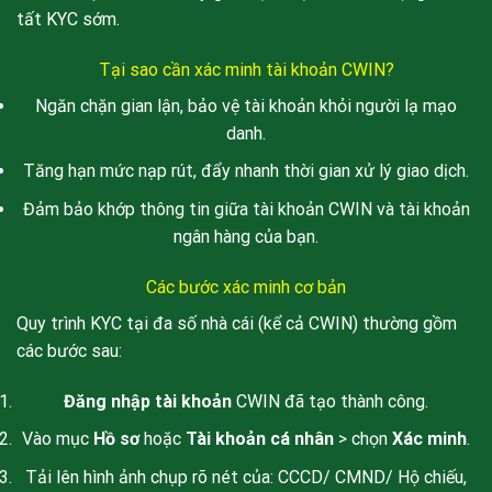
tất KYC sớm.
Tại sao cần xác minh tài khoản CWIN?
Ngăn chặn gian lận, bảo vệ tài khoản khỏi người lạ mạo
danh.
Tăng hạn mức nạp rút, đẩy nhanh thời gian xử lý giao dịch.
Đảm bảo khớp thông tin giữa tài khoản CWIN và tài khoản
ngân hàng của bạn.
Các bước xác minh cơ bản
Quy trình KYC tại đa số nhà cái (kể cả CWIN) thường gồm
các bước sau:
Đăng nhập tài khoản
CWIN đã tạo thành công.
Vào mục
Hồ sơ
hoặc
Tài khoản cá nhân
> chọn
Xác minh
.
Tải lên hình ảnh chụp rõ nét của: CCCD/ CMND/ Hộ chiếu,