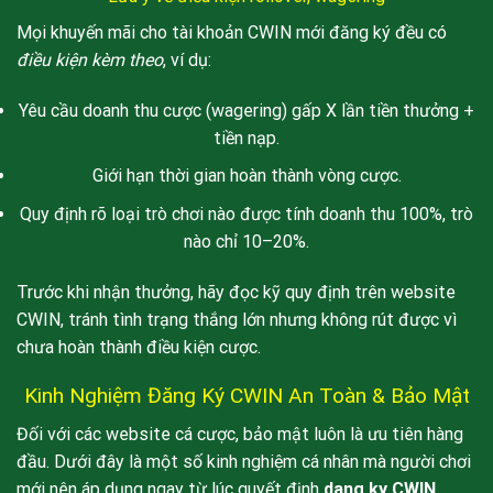
Mọi khuyến mãi cho tài khoản CWIN mới đăng ký đều có
điều kiện kèm theo
, ví dụ:
Yêu cầu doanh thu cược (wagering) gấp X lần tiền thưởng +
tiền nạp.
Giới hạn thời gian hoàn thành vòng cược.
Quy định rõ loại trò chơi nào được tính doanh thu 100%, trò
nào chỉ 10–20%.
Trước khi nhận thưởng, hãy đọc kỹ quy định trên website
CWIN, tránh tình trạng thắng lớn nhưng không rút được vì
chưa hoàn thành điều kiện cược.
Kinh Nghiệm Đăng Ký CWIN An Toàn & Bảo Mật
Đối với các website cá cược, bảo mật luôn là ưu tiên hàng
đầu. Dưới đây là một số kinh nghiệm cá nhân mà người chơi
mới nên áp dụng ngay từ lúc quyết định
dang ky CWIN
.